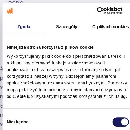
RODO.
Możesz wycofać zgodę w dowolnym
momencie. Wycofanie przez Ciebie zgody
Zgoda
Szczegóły
O plikach cookies
nie wpływa na zgodność z prawem
przetwarzania, którego dokonano
Niniejsza strona korzysta z plików cookie
na podstawie zgody przed jej wycofaniem (art.
Wykorzystujemy pliki cookie do spersonalizowania treści i
7 ust. 3 RODO).
reklam, aby oferować funkcje społecznościowe i
Podanie przez Ciebie danych jest dobrowolne,
analizować ruch w naszej witrynie. Informacje o tym, jak
korzystasz z naszej witryny, udostępniamy partnerom
przy czym, bez ich podania nie będziesz mógł
społecznościowym, reklamowym i analitycznym. Partnerzy
wysłać wiadomości do nas, a my nie będziemy
mogą połączyć te informacje z innymi danymi otrzymanymi
mogli Tobie udzielić odpowiedzieć.
od Ciebie lub uzyskanymi podczas korzystania z ich usług.
Twoje dane będziemy przetwarzać przez czas
niezbędny do zrealizowania określonego celu,
Wybór
Niezbędne
w którym zostały zebrane, a po jego upływie
zgody