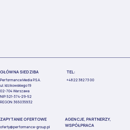
GŁÓWNA SIEDZIBA
TEL:
Performance Media P.S.A.
+48 22 382 73 00
ul. Idzikowskiego 19
02-704 Warszawa
NIP: 521-374-29-52
REGON: 365035932
ZAPYTANIE OFERTOWE
AGENCJE, PARTNERZY,
WSPÓŁPRACA
oferty@performance-group.pl