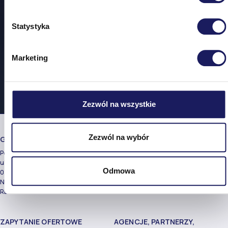
Statystyka
Marketing
Zezwól na wszystkie
Zezwól na wybór
GŁÓWNA SIEDZIBA
TEL:
Performance Media P.S.A.
+48 22 382 73 00
ul. Idzikowskiego 19
Odmowa
02-704 Warszawa
NIP: 521-374-29-52
REGON: 365035932
ZAPYTANIE OFERTOWE
AGENCJE, PARTNERZY,