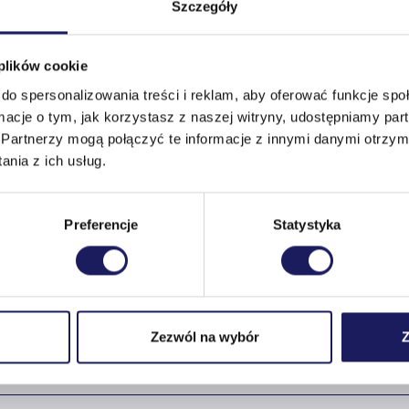
Szczegóły
Damian Kordas
A
AMI:
 plików cookie
Mateo Brunetti
do spersonalizowania treści i reklam, aby oferować funkcje sp
Gaja Kuroń
ormacje o tym, jak korzystasz z naszej witryny, udostępniamy p
Partnerzy mogą połączyć te informacje z innymi danymi otrzym
nia z ich usług.
Preferencje
Statystyka
Stała analityka i rekomendacje dotyczące przygot
Budowa unikalnych segmentów odbiorców
Zezwól na wybór
Z
Ongoing A/B Testing