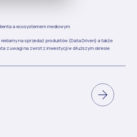
klienta a ecosystemem mediowym
 reklamy na sprzedaż produktów (Data Driven) a także
enta z uwagi na zwrot z inwestycji w dłuższym okresie