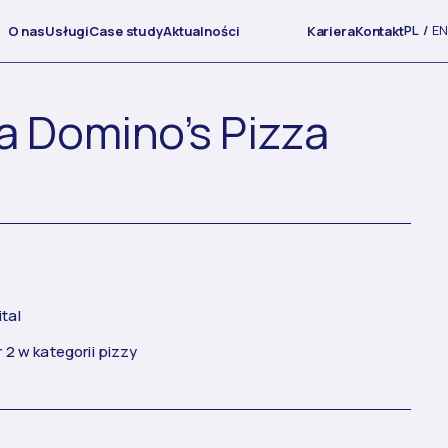
PL
EN
O nas
Usługi
Case study
Aktualności
Kariera
Kontakt
a Domino’s Pizza
tal
 2 w kategorii pizzy