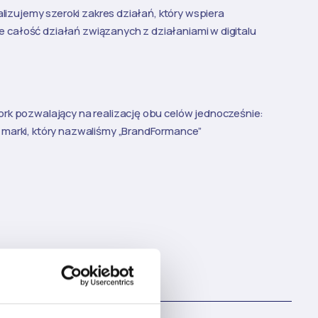
lizujemy szeroki zakres działań, który wspiera
e całość działań związanych z działaniami w digitalu
k pozwalający na realizację obu celów jednocześnie:
marki, który nazwaliśmy
„
BrandFormance
”
ek, geo, mikromomenty