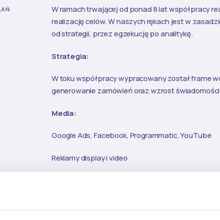
W ramach trwającej od ponad 8 lat współpracy rea
ŁAŃ:
realizację celów. W naszych rękach jest w zasadzi
od strategii, przez egzekucję po analitykę.
Strategia:
W toku współpracy wypracowany został frame wor
generowanie zamówień oraz wzrost świadomości 
Media:
Google Ads, Facebook, Programmatic, YouTube
Reklamy display i video
Zaawansowana segmentacji grup docelowych: wi